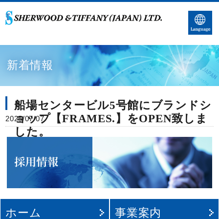
新着情報
船場センタービル5号館
ョップ【FRAMES.】をO
2025/07/07
した。